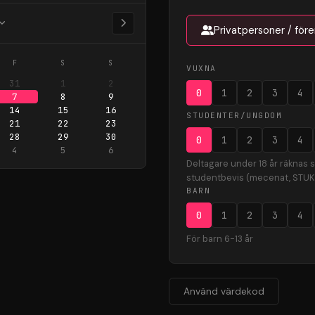
Privatpersoner / före
F
S
S
VUXNA
31
1
2
0
1
2
3
4
7
8
9
14
15
16
STUDENTER/UNGDOM
21
22
23
28
29
30
0
1
2
3
4
4
5
6
Deltagare under 18 år räknas 
studentbevis (mecenat, STUK 
BARN
0
1
2
3
4
För barn 6-13 år
Använd värdekod